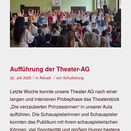
Aufführung der Theater-AG
/
/
22. Juli 2025
in
Aktuell
von
Schulleitung
Letzte Woche konnte unsere Theater AG nach einer
langen und intensiven Probephase das Theaterstück
„Die verzauberten Prinzessinnen“ in unserer Aula
aufführen. Die Schauspielerinnen und Schauspieler
konnten das Publikum mit ihrem schauspielerischen
Können, viel Spontanität und großem Humor bestens