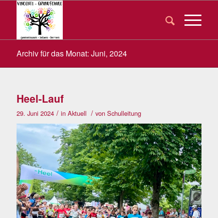
Archiv für das Monat: Juni, 2024
Heel-Lauf
/
/
29. Juni 2024
in
Aktuell
von
Schulleitung