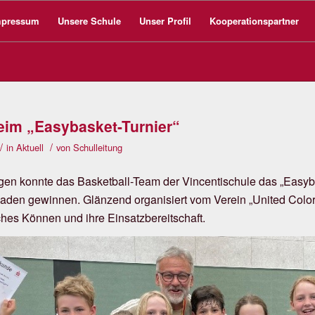
mpressum
Unsere Schule
Unser Profil
Kooperationspartner
eim „Easybasket-Turnier“
/
/
in
Aktuell
von
Schulleitung
en konnte das Basketball-Team der Vincentischule das „Easyba
aden gewinnen. Glänzend organisiert vom Verein „United Color
ches Können und ihre Einsatzbereitschaft.