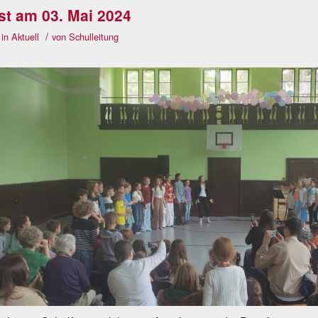
st am 03. Mai 2024
/
in
Aktuell
von
Schulleitung